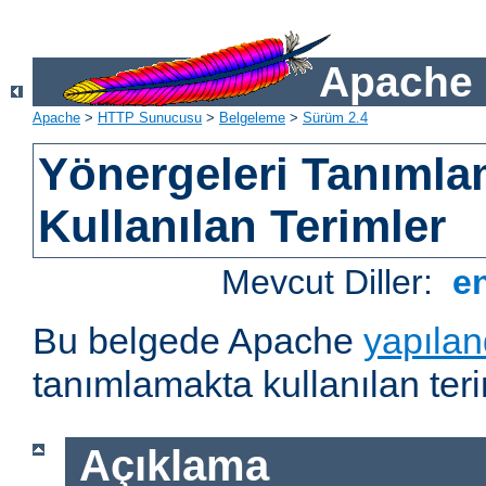
Apache 
Apache
>
HTTP Sunucusu
>
Belgeleme
>
Sürüm 2.4
Yönergeleri Tanımla
Kullanılan Terimler
Mevcut Diller:
e
Bu belgede Apache
yapılan
tanımlamakta kullanılan teri
Açıklama