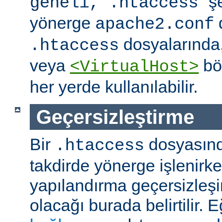
" ş
geneli, .htaccess
yönerge
apache2.conf
dosyalarında
.htaccess
veya
böl
<VirtualHost>
her yerde kullanılabilir.
Geçersizleştirme
Bir
dosyasın
.htaccess
takdirde yönerge işlenirk
yapılandırma geçersizleşi
olacağı burada belirtilir.