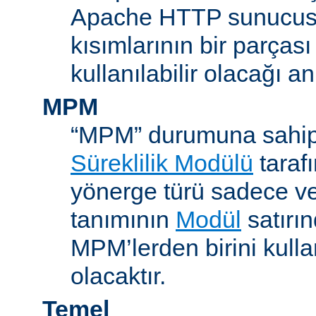
Apache HTTP sunucus
kısımlarının bir parças
kullanılabilir olacağı a
MPM
“MPM” durumuna sahip
Süreklilik Modülü
taraf
yönerge türü sadece v
tanımının
Modül
satırın
MPM’lerden birini kull
olacaktır.
Temel