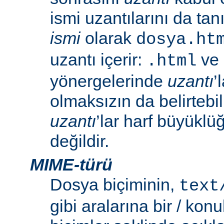
ismi uzantılarını da tan
ismi
olarak
dosya.ht
uzantı içerir:
ve
.html
yönergelerinde
uzantı
’
olmaksızın da belirtebili
uzantı
’lar harf büyüklü
değildir.
MIME-türü
Dosya biçiminin,
text
gibi aralarına bir / konu