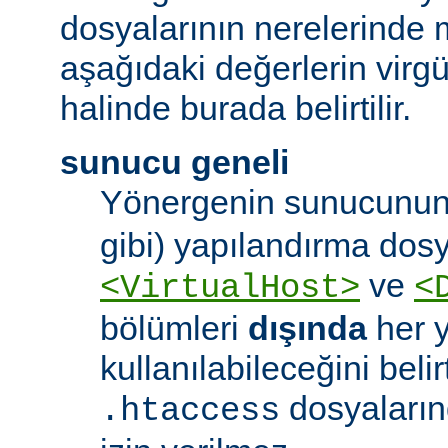
dosyalarının nerelerinde 
aşağıdaki değerlerin virgül 
halinde burada belirtilir.
sunucu geneli
Yönergenin sunucunun
gibi) yapılandırma dos
ve
<VirtualHost>
<
bölümleri
dışında
her 
kullanılabileceğini belirt
dosyaları
.htaccess