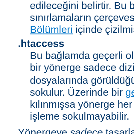
edileceğini belirtir. B
sınırlamaların çerçeve
Bölümleri
içinde çizilmiş
.htaccess
Bu bağlamda geçerli ol
bir yönerge sadece dizi
dosyalarında görüldüğ
sokulur. Üzerinde bir
g
kılınmışsa yönerge he
işleme sokulmayabilir.
Yönergeye
sadece
tasarl