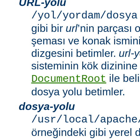
URL-yolu
/yol/yordam/dosya
gibi bir
url
’nin parçası 
şeması ve konak ismini 
dizgesini betimler.
url-
sisteminin kök dizinine
ile beli
DocumentRoot
dosya yolu betimler.
dosya-yolu
/usr/local/apache
örneğindeki gibi yerel 