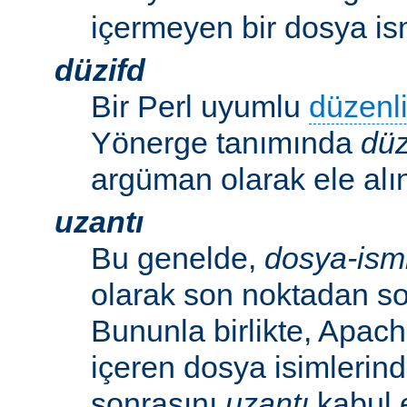
içermeyen bir dosya ism
düzifd
Bir Perl uyumlu
düzenli
Yönerge tanımında
düz
argüman olarak ele alın
uzantı
Bu genelde,
dosya-ism
olarak son noktadan so
Bununla birlikte, Apac
içeren dosya isimlerind
sonrasını
uzantı
kabul 