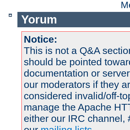
Me
Yorum
Notice:
This is not a Q&A sect
should be pointed towar
documentation or serve
our moderators if they a
considered invalid/off-t
manage the Apache HTTP
either our IRC channel, 
our
mailing lists
.