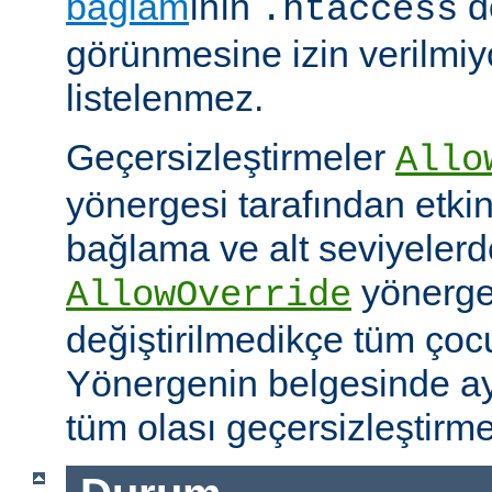
bağlam
ının
d
.htaccess
görünmesine izin verilmiy
listelenmez.
Geçersizleştirmeler
Allo
yönergesi tarafından etkinle
bağlama ve alt seviyeler
yönergel
AllowOverride
değiştirilmedikçe tüm çoc
Yönergenin belgesinde ayr
tüm olası geçersizleştirme i