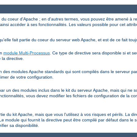
ve du coeur d'Apache ; en d'autres termes, vous pouvez être amené à r
ainsi accéder à ses fonctionnalités. Les valeurs possible pour cet attrib
qu'elle fait partie du coeur du serveur web Apache, et est de ce fait touj
un
module Multi-Processus
. Ce type de directive sera disponible si et s
 la directive.
 un des modules Apache standards qui sont compilés dans le serveur par 
rimer de votre configuration.
e par un des modules inclus dans le kit du serveur Apache, mais qui ne 
onctionnalités, vous devez modifier les fichiers de configuration de la co
rtie du kit Apache, mais que vous l'utilisez à vos risques et périls. La di
Le module qui fournit la directive peut être compilé par défaut dans le 
fier sa disponibilité.