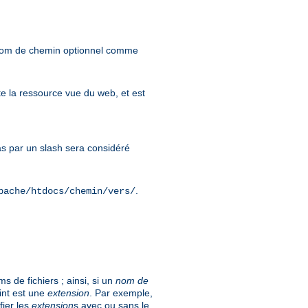
 nom de chemin optionnel comme
e la ressource vue du web, et est
 par un slash sera considéré
.
pache/htdocs/chemin/vers/
 de fichiers ; ainsi, si un
nom de
int est une
extension
. Par exemple,
fier les
extension
s avec ou sans le