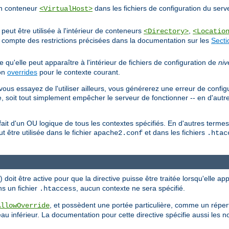
'un conteneur
dans les fichiers de configuration du serv
<VirtualHost>
eut être utilisée à l'intérieur de conteneurs
,
<Directory>
<Locatio
nt compte des restrictions précisées dans la documentation sur les
Secti
ie qu'elle peut apparaître à l'intérieur de fichiers de configuration de
niv
ion
overrides
pour le contexte courant.
vous essayez de l'utiliser ailleurs, vous générerez une erreur de config
, soit tout simplement empêcher le serveur de fonctionner -- en d'autr
n fait d'un OU logique de tous les contextes spécifiés. En d'autres term
ut être utilisée dans le fichier
et dans les fichiers
apache2.conf
.htac
doit être active pour que la directive puisse être traitée lorsqu'elle ap
ns un fichier
, aucun contexte ne sera spécifié.
.htaccess
, et possèdent une portée particulière, comme un répert
AllowOverride
au inférieur. La documentation pour cette directive spécifie aussi les 