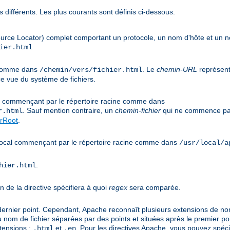
 différents. Les plus courants sont définis ci-dessous.
urce Locator) complet comportant un protocole, un nom d'hôte et un
ier.html
e comme dans
. Le
chemin-URL
représent
/chemin/vers/fichier.html
e vue du système de fichiers.
cal commençant par le répertoire racine comme dans
. Sauf mention contraire, un
chemin-fichier
qui ne commence pas
r.html
rRoot
.
s local commençant par le répertoire racine comme dans
/usr/local/a
.
hier.html
n de la directive spécifiera à quoi
regex
sera comparée.
 dernier point. Cependant, Apache reconnaît plusieurs extensions de noms
u nom de fichier séparées par des points et situées après le premier po
tensions :
et
. Pour les directives Apache, vous pouvez spéci
.html
.en