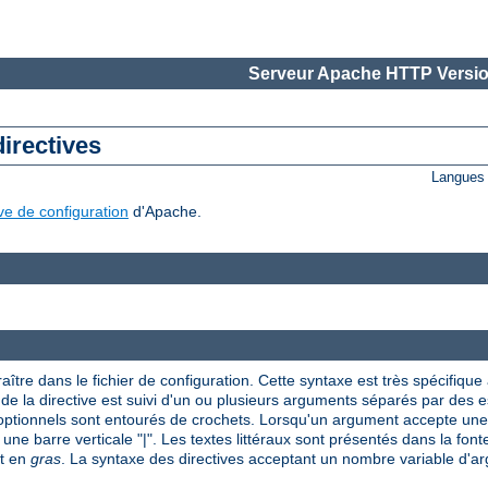
Serveur Apache HTTP Versio
directives
Langues 
ive de configuration
d'Apache.
aître dans le fichier de configuration. Cette syntaxe est très spécifique à
om de la directive est suivi d'un ou plusieurs arguments séparés par des
 optionnels sont entourés de crochets. Lorsqu'un argument accepte une 
 une barre verticale "|". Les textes littéraux sont présentés dans la font
nt en
gras
. La syntaxe des directives acceptant un nombre variable d'arg