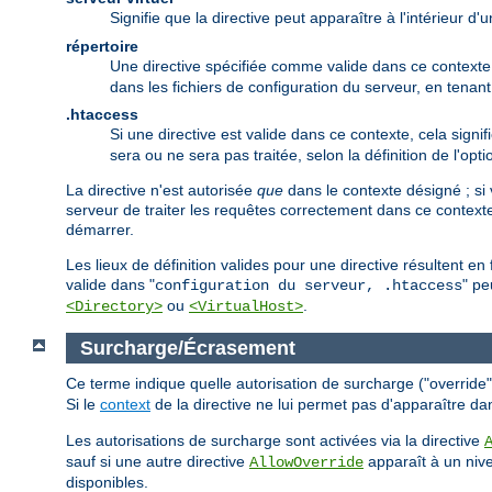
Signifie que la directive peut apparaître à l'intérieur d
répertoire
Une directive spécifiée comme valide dans ce contexte p
dans les fichiers de configuration du serveur, en tena
.htaccess
Si une directive est valide dans ce contexte, cela signif
sera ou ne sera pas traitée, selon la définition de l'opt
La directive n'est autorisée
que
dans le contexte désigné ; si 
serveur de traiter les requêtes correctement dans ce contexte
démarrer.
Les lieux de définition valides pour une directive résultent e
valide dans "
" pe
configuration du serveur, .htaccess
ou
.
<Directory>
<VirtualHost>
Surcharge/Écrasement
Ce terme indique quelle autorisation de surcharge ("override") 
Si le
context
de la directive ne lui permet pas d'apparaître da
Les autorisations de surcharge sont activées via la directive
sauf si une autre directive
apparaît à un nive
AllowOverride
disponibles.