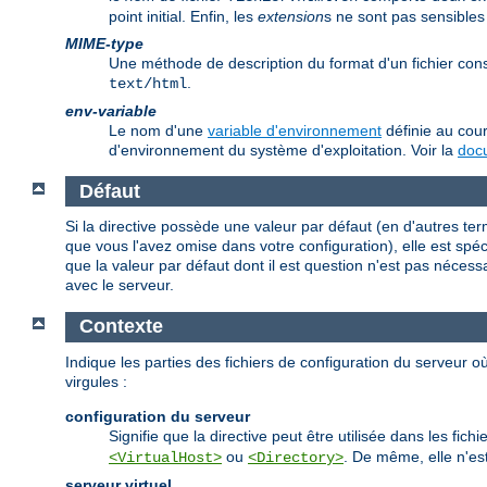
point initial. Enfin, les
extension
s ne sont pas sensibles
MIME-type
Une méthode de description du format d'un fichier co
.
text/html
env-variable
Le nom d'une
variable d'environnement
définie au cour
d'environnement du système d'exploitation. Voir la
docu
Défaut
Si la directive possède une valeur par défaut (en d'autres te
que vous l'avez omise dans votre configuration), elle est spécif
que la valeur par défaut dont il est question n'est pas nécess
avec le serveur.
Contexte
Indique les parties des fichiers de configuration du serveur où
virgules :
configuration du serveur
Signifie que la directive peut être utilisée dans les fi
ou
. De même, elle n'est
<VirtualHost>
<Directory>
serveur virtuel