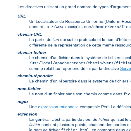
Les directives utilisent un grand nombre de types d'arguments
URL
Un Localisateur de Ressource Uniforme (Uniform Reso
dans
http://www.example.com/chemin/vers/fich
chemin-URL
La partie de l'
url
qui suit le protocole et le nom d'hôt
différente de la représentation de cette même ressourc
chemin-fichier
Le chemin d'un fichier dans le système de fichiers lo
/usr/local/apache/htdocs/chemin/vers/fichie
comme relatif au répertoire défini par la directive
Serve
chemin-répertoire
Le chemin d'un répertoire dans le système de fichier
nom-fichier
Le nom d'un fichier sans son chemin comme dans
fic
regex
Une
expression rationnelle
compatible Perl. La définitio
extension
En général, c'est la partie du
nom de fichier
qui suit le
fichier
contient plusieurs points, chacune des parties d
le
nom de fichier
comporte deux ex
fichier.html.en