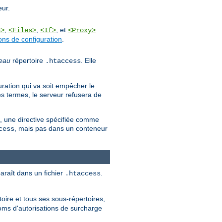
eur.
,
,
, et
n>
<Files>
<If>
<Proxy>
ons de configuration
.
eau
répertoire
. Elle
.htaccess
uration qui va soit empêcher le
es termes, le serveur refusera de
es, une directive spécifiée comme
, mais pas dans un conteneur
cess
paraît dans un fichier
.
.htaccess
oire et tous ses sous-répertoires,
noms d'autorisations de surcharge