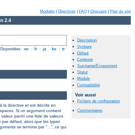
Modules
|
Directives
|
FAQ
|
Glossaire
|
Plan du site
n 2.4
Description
Syntaxe
Disponibles:
en
|
fr
|
ja
|
ko
|
tr
Défaut
Contexte
Surcharge/Écrasement
Statut
Module
Compatibilité
Voir aussi
Fichiers de configuration
 la directive et est décrite en
Commentaires
 espaces. Si un argument contient
valeur parmi une liste de valeurs
e par défaut, alors que les types
uments se termine par "...", ce qui