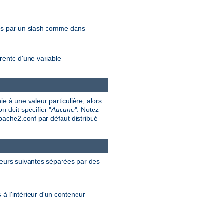
rés par un slash comme dans
rente d'une variable
e à une valeur particulière, alors
n doit spécifier "
Aucune
". Notez
apache2.conf par défaut distribué
valeurs suivantes séparées par des
s
à l'intérieur d'un conteneur