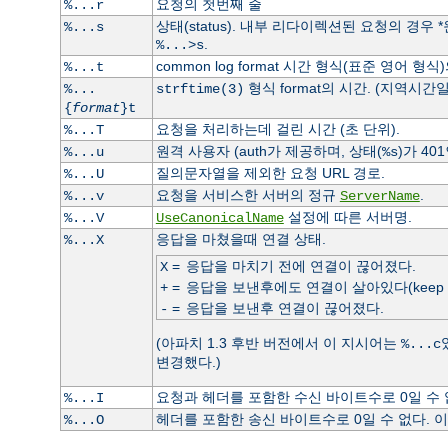
요청의 첫번째 줄
%...r
상태(status). 내부 리다이렉션된 요청의 경우
%...s
.
%...>s
common log format 시간 형식(표준 영어 형식
%...t
형식 format의 시간. (지역시간일
%...
strftime(3)
{
format
}t
요청을 처리하는데 걸린 시간 (초 단위).
%...T
원격 사용자 (auth가 제공하며, 상태(
)가 40
%...u
%s
질의문자열을 제외한 요청 URL 경로.
%...U
요청을 서비스한 서버의 정규
.
%...v
ServerName
설정에 따른 서버명.
%...V
UseCanonicalName
응답을 마쳤을때 연결 상태.
%...X
=
응답을 마치기 전에 연결이 끊어졌다.
X
=
응답을 보낸후에도 연결이 살아있다(keep ali
+
=
응답을 보낸후 연결이 끊어졌다.
-
(아파치 1.3 후반 버전에서 이 지시어는
%...c
변경했다.)
요청과 헤더를 포함한 수신 바이트수로 0일 수
%...I
헤더를 포함한 송신 바이트수로 0일 수 없다.
%...O