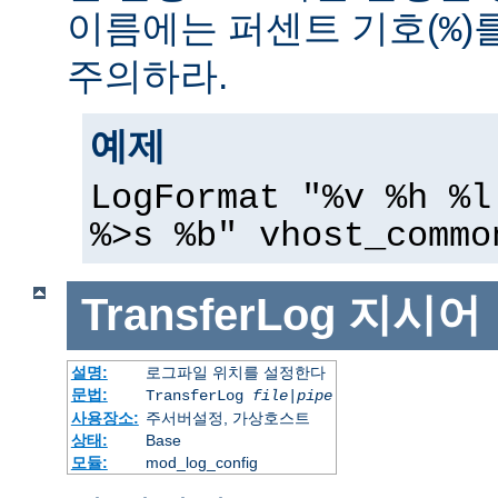
이름에는 퍼센트 기호(
)
%
주의하라.
예제
LogFormat "%v %h %l
%>s %b" vhost_commo
TransferLog
지시어
설명:
로그파일 위치를 설정한다
문법:
TransferLog
file
|
pipe
사용장소:
주서버설정, 가상호스트
상태:
Base
모듈:
mod_log_config