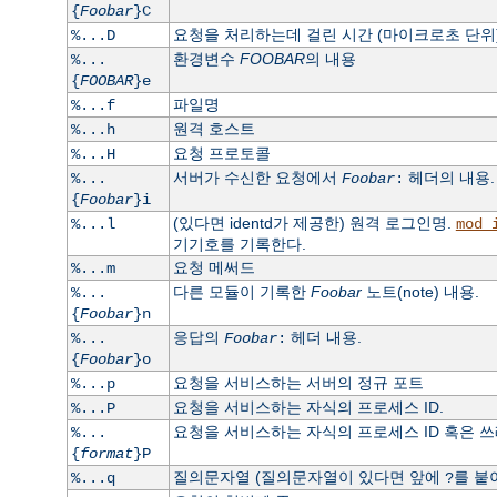
{
Foobar
}C
요청을 처리하는데 걸린 시간 (마이크로초 단위)
%...D
환경변수
FOOBAR
의 내용
%...
{
FOOBAR
}e
파일명
%...f
원격 호스트
%...h
요청 프로토콜
%...H
서버가 수신한 요청에서
헤더의 내용.
%...
Foobar
:
{
Foobar
}i
(있다면 identd가 제공한) 원격 로그인명.
%...l
mod_
기기호를 기록한다.
요청 메써드
%...m
다른 모듈이 기록한
Foobar
노트(note) 내용.
%...
{
Foobar
}n
응답의
헤더 내용.
%...
Foobar
:
{
Foobar
}o
요청을 서비스하는 서버의 정규 포트
%...p
요청을 서비스하는 자식의 프로세스 ID.
%...P
요청을 서비스하는 자식의 프로세스 ID 혹은 쓰레드
%...
{
format
}P
질의문자열 (질의문자열이 있다면 앞에
를 붙
%...q
?