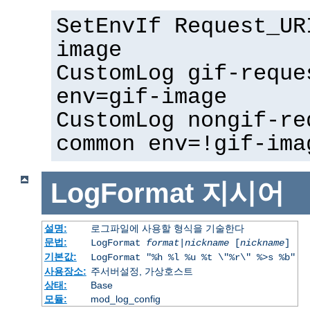
SetEnvIf Request_UR
image
CustomLog gif-reque
env=gif-image
CustomLog nongif-re
common env=!gif-ima
LogFormat
지시어
설명:
로그파일에 사용할 형식을 기술한다
문법:
LogFormat
format
|
nickname
[
nickname
]
기본값:
LogFormat "%h %l %u %t \"%r\" %>s %b"
사용장소:
주서버설정, 가상호스트
상태:
Base
모듈:
mod_log_config