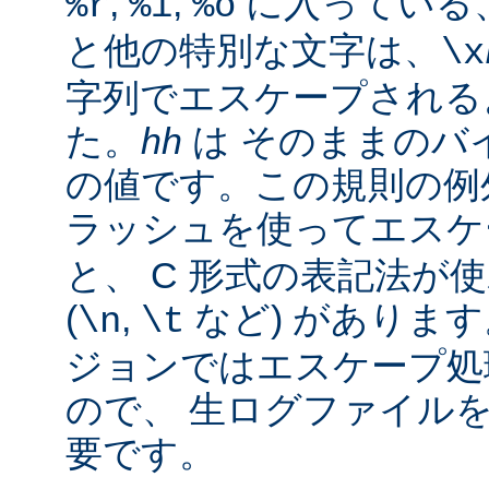
,
,
に入っている
%r
%i
%o
と他の特別な文字は、
\x
字列でエスケープされる
た。
hh
は そのままのバイ
の値です。この規則の例
ラッシュを使ってエス
と、 C 形式の表記法が
(
,
など) があります。
\n
\t
ジョンではエスケープ処
ので、 生ログファイル
要です。