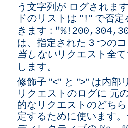
う文字列が ログされま
ドのリストは "
" で否
!
きます :
"%!200,304,3
は、指定された 3 つの
当しない
リクエスト全
します。
修飾子 "<" と ">" 
リクエストのログに 元
的なリクエストのどちら
定するために使います。