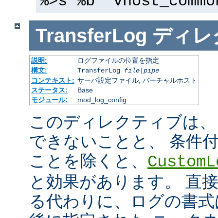
%>s %b" vhost_commo
TransferLog
ディレ
説明:
ログファイルの位置を指定
構文:
TransferLog
file
|
pipe
コンテキスト:
サーバ設定ファイル, バーチャルホスト
ステータス:
Base
モジュール:
mod_log_config
このディレクティブは、
できないことと、 条件
ことを除くと、
CustomL
と効果があります。 直
る代わりに、ログの書式