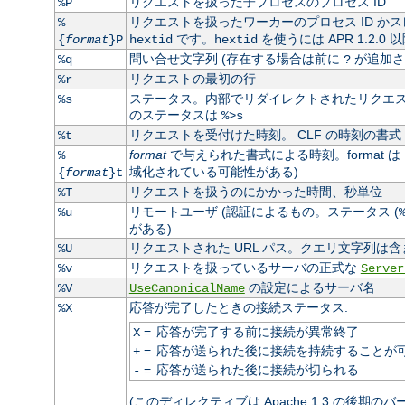
リクエストを扱った子プロセスのプロセス ID
%P
リクエストを扱ったワーカーのプロセス ID かス
%
です。
を使うには APR 1.2.0
{
format
}P
hextid
hextid
問い合せ文字列 (存在する場合は前に
が追加さ
%q
?
リクエストの最初の行
%r
ステータス。内部でリダイレクトされたリクエスト
%s
のステータスは
%>s
リクエストを受付けた時刻。 CLF の時刻の書式 
%t
format
で与えられた書式による時刻。format は
%
域化されている可能性がある)
{
format
}t
リクエストを扱うのにかかった時間、秒単位
%T
リモートユーザ (認証によるもの。ステータス (
%u
がある)
リクエストされた URL パス。クエリ文字列は含
%U
リクエストを扱っているサーバの正式な
%v
Server
の設定によるサーバ名
%V
UseCanonicalName
応答が完了したときの接続ステータス:
%X
=
応答が完了する前に接続が異常終了
X
=
応答が送られた後に接続を持続することが
+
=
応答が送られた後に接続が切られる
-
(このディレクティブは Apache 1.3 の後期の