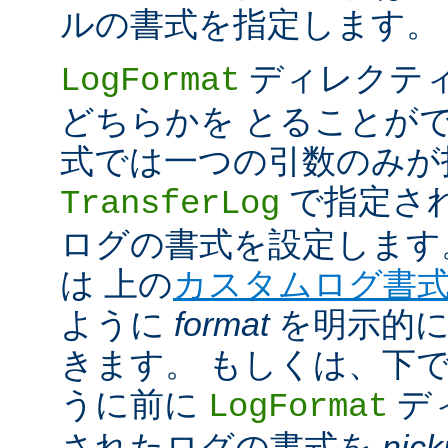
ルの書式を指定します。
ディレクテ
LogFormat
どちらかを とることが
式では一つの引数のみが
で指定さ
TransferLog
ログの書式を設定します
は 上の
カスタムログ書
ように
format
を明示的に
きます。 もしくは、下
うに前に
デ
LogFormat
されたログの書式を
nic