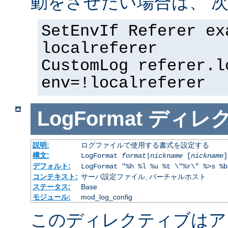
動をさせたい場合は、 次
SetEnvIf Referer ex
localreferer
CustomLog referer.l
env=!localreferer
LogFormat
ディレ
説明:
ログファイルで使用する書式を設定する
構文:
LogFormat
format
|
nickname
[
nickname
]
デフォルト:
LogFormat "%h %l %u %t \"%r\" %>s %b
コンテキスト:
サーバ設定ファイル, バーチャルホスト
ステータス:
Base
モジュール:
mod_log_config
このディレクティブはア