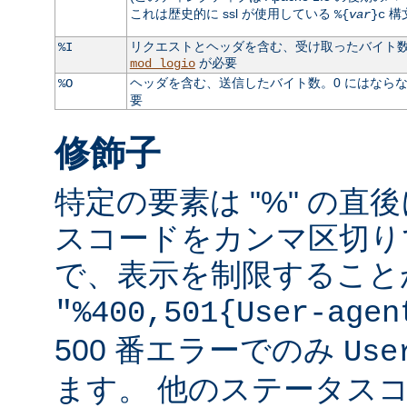
これは歴史的に ssl が使用している
構
%{
var
}c
リクエストとヘッダを含む、受け取ったバイト数。
%I
が必要
mod_logio
ヘッダを含む、送信したバイト数。0 にはなら
%O
要
修飾子
特定の要素は "%" の直後
スコードをカンマ区切り
で、表示を制限すること
"%400,501{User-agen
500 番エラーでのみ
Use
ます。 他のステータス