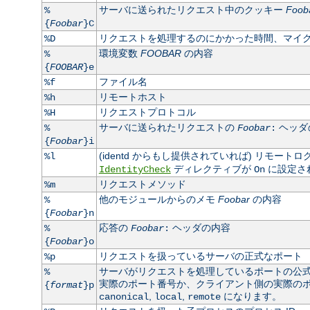
サーバに送られたリクエスト中のクッキー
Foob
%
{
Foobar
}C
リクエストを処理するのにかかった時間、マイ
%D
環境変数
FOOBAR
の内容
%
{
FOOBAR
}e
ファイル名
%f
リモートホスト
%h
リクエストプロトコル
%H
サーバに送られたリクエストの
ヘッダ
%
Foobar
:
{
Foobar
}i
(identd からもし提供されていれば) リモート
%l
ディレクティブが
に設定さ
IdentityCheck
On
リクエストメソッド
%m
他のモジュールからのメモ
Foobar
の内容
%
{
Foobar
}n
応答の
ヘッダの内容
%
Foobar
:
{
Foobar
}o
リクエストを扱っているサーバの正式なポート
%p
サーバがリクエストを処理しているポートの公
%
実際のポート番号か、クライアント側の実際のポート
{
format
}p
,
,
になります。
canonical
local
remote