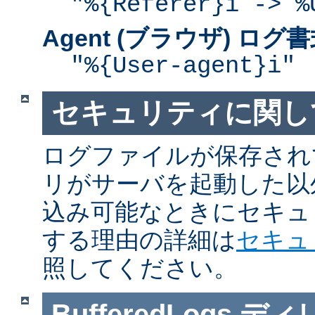
"%{Referer}i -> %
Agent (ブラウザ) ログ
"%{User-agent}i"
セキュリティに関し
ログファイルが保存され
リがサーバを起動した以
込み可能なときにセキュ
する理由の詳細は
セキュ
照してください。
BufferedLogs
ディ