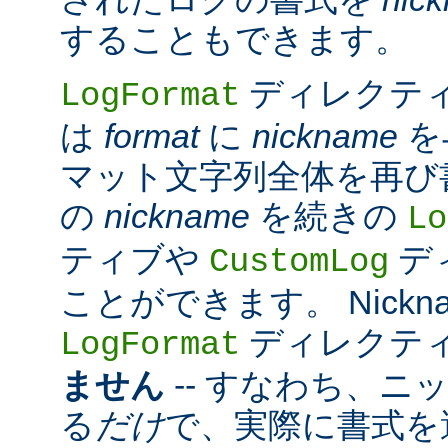
することもできます。
ディレクテ
LogFormat
は
format
に
nickname
を
マット文字列全体を再び
の
nickname
を続きの
Lo
ティブや
デ
CustomLog
ことができます。 Nickn
ディレクテ
LogFormat
ません
-- すなわち、ニ
る
だけ
で、実際に書式を