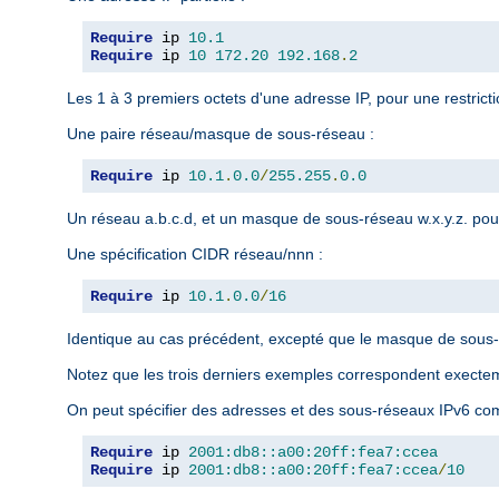
Require
 ip 
10.1
Require
 ip 
10
172.20
192.168
.
2
Les 1 à 3 premiers octets d'une adresse IP, pour une restrict
Une paire réseau/masque de sous-réseau :
Require
 ip 
10.1
.
0.0
/
255.255
.
0.0
Un réseau a.b.c.d, et un masque de sous-réseau w.x.y.z. pour
Une spécification CIDR réseau/nnn :
Require
 ip 
10.1
.
0.0
/
16
Identique au cas précédent, excepté que le masque de sous-r
Notez que les trois derniers exemples correspondent exect
On peut spécifier des adresses et des sous-réseaux IPv6 com
Require
 ip 
2001:db8::a00:20ff:fea7:ccea
Require
 ip 
2001:db8::a00:20ff:fea7:ccea
/
10