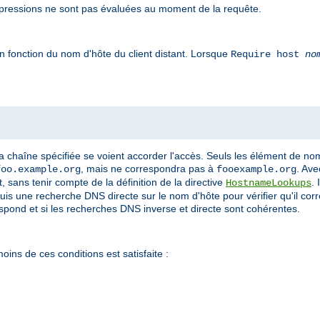
pressions ne sont pas évaluées au moment de la requête.
n fonction du nom d'hôte du client distant. Lorsque
Require host
no
a chaîne spécifiée se voient accorder l'accès. Seuls les élément de n
, mais ne correspondra pas à
. Ave
foo.example.org
fooexample.org
 sans tenir compte de la définition de la directive
.
HostnameLookups
puis une recherche DNS directe sur le nom d'hôte pour vérifier qu'il cor
espond et si les recherches DNS inverse et directe sont cohérentes.
oins de ces conditions est satisfaite :