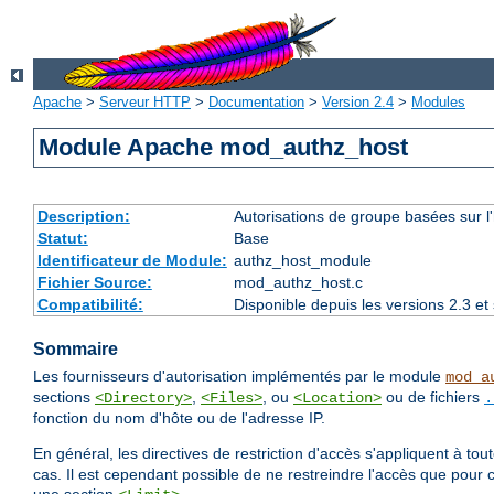
Apache
>
Serveur HTTP
>
Documentation
>
Version 2.4
>
Modules
Module Apache mod_authz_host
Description:
Autorisations de groupe basées sur l
Statut:
Base
Identificateur de Module:
authz_host_module
Fichier Source:
mod_authz_host.c
Compatibilité:
Disponible depuis les versions 2.3 e
Sommaire
Les fournisseurs d'autorisation implémentés par le module
mod_a
sections
,
, ou
ou de fichiers
<Directory>
<Files>
<Location>
.
fonction du nom d'hôte ou de l'adresse IP.
En général, les directives de restriction d'accès s'appliquent à to
cas. Il est cependant possible de ne restreindre l'accès que pour 