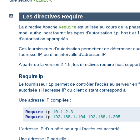
une section
.
<Limit>
Les directives Require
La directive Apache
est utilisée au cours de la phase
Require
mod_authz_host fournit les types d'autorisation
,
et
ip
host
l
d'autorisation appropriés.
Ces fournisseurs d'autorisation permettent de déterminer que
l'adresse IP, ou d'un intervalle d'adresses IP.
A partir de la version 2.4.8, les directives require host suppor
Require ip
Le fournisseur
permet de contrôler l'accès au serveur en f
ip
autorisée si l'adresse IP du client distant correspond à
Une adresse IP complète :
Require
 ip 
10.1
.
2.3
Require
 ip 
192.168
.
1.104
192.168
.
1.205
L'adresse IP d'un hôte pour qui l'accès est accordé
Une adresse IP partielle :